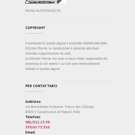
Partita Iva 03966141214
COPYRIGHT
Il contenuto di questa pagina è proprietà intellettuale delle
Edizioni Manna; la riproduzione è concessa solo dopo
richiesta e approvazione via mail.
Le Edizioni Manna non sono in alcun modo responsabili del
contenuto di siti esterni i cui link sono eventualmente
indicati in questa pagina.
PER CONTATTARCI
Indirizzo:
via Benedetto Fontana - Parco del Ciliegio
80013 Casalnuovo di Napoli (NA)
Telefoni:
081/522.13.30
339/67.73.320
Email: