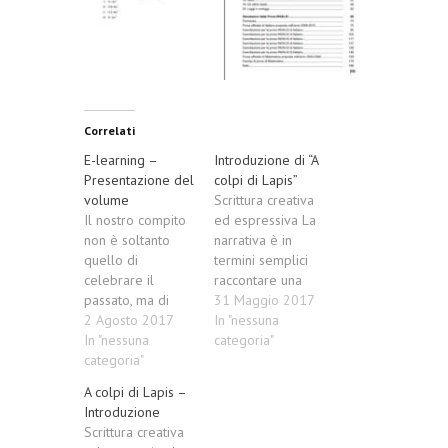
Correlati
E-learning –
Introduzione di “A
Presentazione del
colpi di Lapis”
volume
Scrittura creativa
Il nostro compito
ed espressiva La
non è soltanto
narrativa è in
quello di
termini semplici
celebrare il
raccontare una
passato, ma di
storia reale o
31 Maggio 2017
prevedere il
2 Agosto 2017
fantastica. Fin dai
In "nessuna
futuro. J. Bruner Sì,
In "nessuna
tempi più antichi
categoria"
è proprio così!
categoria"
gli uomini delle
Come scrive
caverne
A colpi di Lapis –
Bruner. Un
inventavano storie
Introduzione
docente – dalla
e se le narravano.
Scrittura creativa
scuola
Questo bisogno