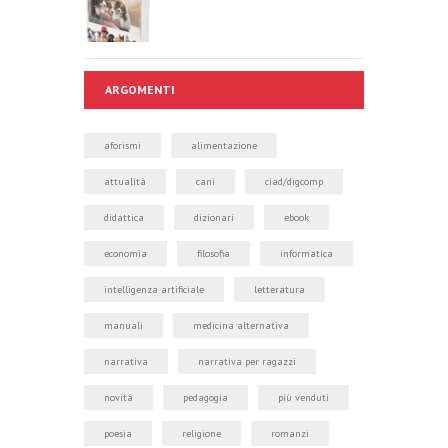
ARGOMENTI
aforismi
alimentazione
attualità
cani
ciad/digcomp
didattica
dizionari
ebook
economia
filosofia
informatica
intelligenza artificiale
letteratura
manuali
medicina alternativa
narrativa
narrativa per ragazzi
novità
pedagogia
più venduti
poesia
religione
romanzi