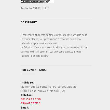
Partita Iva 03966141214
COPYRIGHT
Il contenuto di questa pagina è proprietà intellettuale delle
Edizioni Manna; la riproduzione è concessa solo dopo
richiesta e approvazione via mail.
Le Edizioni Manna non sono in alcun modo responsabili del
contenuto di siti esterni i cui link sono eventualmente
indicati in questa pagina.
PER CONTATTARCI
Indirizzo:
via Benedetto Fontana - Parco del Ciliegio
80013 Casalnuovo di Napoli (NA)
Telefoni:
081/522.13.30
339/67.73.320
Email: