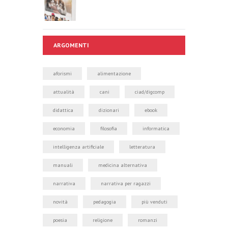
ARGOMENTI
aforismi
alimentazione
attualità
cani
ciad/digcomp
didattica
dizionari
ebook
economia
filosofia
informatica
intelligenza artificiale
letteratura
manuali
medicina alternativa
narrativa
narrativa per ragazzi
novità
pedagogia
più venduti
poesia
religione
romanzi