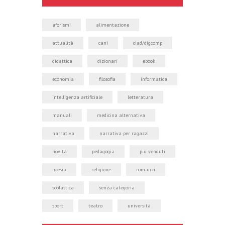
aforismi
alimentazione
attualità
cani
ciad/digcomp
didattica
dizionari
ebook
economia
filosofia
informatica
intelligenza artificiale
letteratura
manuali
medicina alternativa
narrativa
narrativa per ragazzi
novità
pedagogia
più venduti
poesia
religione
romanzi
scolastica
senza categoria
sport
teatro
università