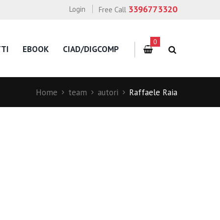
3396773320
Login
Free Call
0
TI
EBOOK
CIAD/DIGCOMP
Home
team
autori
Raffaele Raia