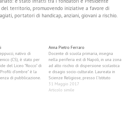
riato: è stato infatti tra i fondatori e Presidente
 del territorio, promuovendo iniziative a favore di
giati, portatori di handicap, anziani, giovani a rischio.
i
Anna Pietro Ferraro
ppucci, nativo di
Docente di scuola primaria, insegna
nico (CS), è stato per
nella periferia est di Napoli, in una zona
ide del Liceo "Rocco" di
ad alto rischio di dispersione scolastica
"Profili d'ombre" è la
e disagio socio-culturale. Laureata in
enza di pubblicazione.
Scienze Religiose, presso l’Istituto
Superiore Scienze Religiose - Pontificia
31 Maggio 2017
Facoltà dell’Italia Meridionale di Napoli.
Articolo simile
Il conseguimento di due Master in E-
learning e diversi corsi di
perfezionamento…