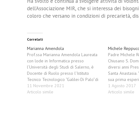
Ha svolto e continua a svolgere attività di volonta
dell’Associazione MIR, che si interessa dei bisogni
coloro che versano in condizioni di precarietà, disa
Correlati
Marianna Amendola
Michele Reppucc
Prof.ssa Marianna Amendola Laureata
Padre Michele Re
con lode in Informatica presso
Chiusano S. Dome
l’Università degli Studi di Salerno, è
diversi anni Pres
Docente di Ruolo presso l’Istituto
Santa Anastasia. 
Tecnico Tecnologico “Galilei-Di Palo”di
sua prima esperi
Salerno, e insegna Informatica nel
11 Novembre 2021
1 Agosto 2017
Triennio di Indirizzo “Informatica e
Articolo simile
Articolo simile
Telecomunicazioni”. Ha al suo attivo anni
di esperienza come Progettista SW
presso Face SUD (Attuale Alcatel)…