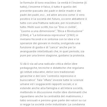
le formule di tono eracliteo: la verità è l’insieme (il
tutto), l’insieme è falso, il tutto è quello del
presente-passato dei padri e delle madri e dei
padri dei padri, ecc., ed altre ancora come: il vero
positivo è la società del futuro, occorre abbattere il
tutto con una frattura radicale, per ricostruire il
tutto. Molti suoi scritti, tra cui “Eros e civiltà”,
“L’uomo a una dimensione”, “Etica e Rivoluzione”
(1964), e “La tolleranza repressiva” (1965) si
rivelano fecondi e in sintonia con le idee e le
speranze dei giovani in rivolta, svolgendo una
funzione di guida e di “carica” anche per le
avanguardie intellettuali che, in quel periodo, sia
pure per una breve stagione, guidano la protesta.
Si dà il via ad una radicale critica delle idee
pedagogiche, tecniche e didattiche che regolano
gli istituti educativi, delle loro tradizionali
gerarchie e del loro “controllo repressivo e
burocratico”. Tale “rifiuto” investe tutte le scienze
umane ed i soggiacenti rapporti sociali, e si
estende anche alla famiglia e all’intera società,
mettendo in discussione molte idee dominanti che
riguardano anche la centralità del matrimonio, i
tabù sessuali e persino gran parte dei valori su cui
si regge la società civile industriale. La condanna