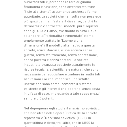
burocratizzati e, perdendo la loro originaria
fisionomia e funzione, sono diventati strutture
“ligie al sistema”, assumendo anch’esse forme
autoritarie. La società che ne risulta non possiede
più spazi per manifestare il dissenso, perché la
democrazia è soffocata: i modelli più eloquenti
sono gli USA e l’URSS, ove trionfa in tutto il suo
splendore la “razionalità strumentale” (tema
ampiamente trattato in “L’uomo a una
dimensione”). Il modello alternativo a questa
società, scrive Marcuse, è una società senza
guerra, senza sfruttamento, senza oppressione,
senza povertà e senza sprechi. La società
industriale avanzata possiede attualmente le
risorse tecniche, scientifiche e naturali che sono
necessarie per soddisfare e tradurre in realtà tali
aspirazioni. Ciò che impedisce una siffatta
liberazione sono semplicemente il sistema
esistente e gli interessi che operano senza sosta
in difesa di esso, impiegando a tale scopo mezzi
sempre più potenti.
Nel dopoguerra egli studia il marxismo sovietico,
che ben ritrae nelle opere “Critica della società
repressiva”e “Marxismo sovietico” (1958). In
quest’ultima è detto, tra l’altro, che in URSS la