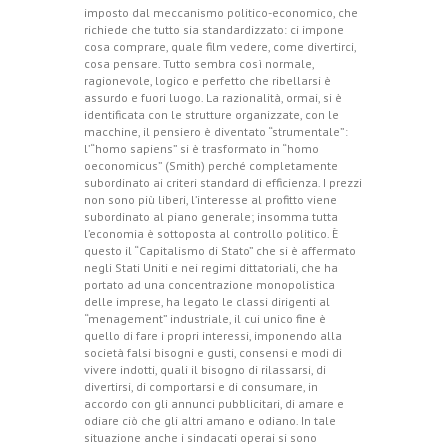
imposto dal meccanismo politico-economico, che
richiede che tutto sia standardizzato: ci impone
cosa comprare, quale film vedere, come divertirci,
cosa pensare. Tutto sembra così normale,
ragionevole, logico e perfetto che ribellarsi è
assurdo e fuori luogo. La razionalità, ormai, si è
identificata con le strutture organizzate, con le
macchine, il pensiero è diventato “strumentale”:
l’“homo sapiens” si è trasformato in “homo
oeconomicus” (Smith) perché completamente
subordinato ai criteri standard di efficienza. I prezzi
non sono più liberi, l’interesse al profitto viene
subordinato al piano generale; insomma tutta
l’economia è sottoposta al controllo politico. È
questo il “Capitalismo di Stato” che si è affermato
negli Stati Uniti e nei regimi dittatoriali, che ha
portato ad una concentrazione monopolistica
delle imprese, ha legato le classi dirigenti al
“menagement” industriale, il cui unico fine è
quello di fare i propri interessi, imponendo alla
società falsi bisogni e gusti, consensi e modi di
vivere indotti, quali il bisogno di rilassarsi, di
divertirsi, di comportarsi e di consumare, in
accordo con gli annunci pubblicitari, di amare e
odiare ciò che gli altri amano e odiano. In tale
situazione anche i sindacati operai si sono