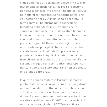
critica borghese alla civiltà borghese, in vista di un
mutamento rivoluzionario. Nel 1933 si consuma
non solo il distacco, ma anche il rigetto di Marcuse
nei riguardi di Heidegger. Sono tipiche le tesi che
egli sostiene nel 1934 in un saggio dal titolo “La
lotta contro il liberalismo nella concezione
totalitaria dello Stato”, in cui afferma che lo
sbocco autoritario della crisi dello stato liberale in
Italia prima e in Germania poi, non costituisce una
contraddizione con l’assetto politico-sociale
precedente, perché l’essenza dei regimi liberali
non risiede nei principi di libertà ma in un ordine
sociale basato sui diritti dell’impresa e sulla
proprietà privata. I regimi dittatoriali non hanno
leso gli interessi capitalistici, anzi li hanno difesi e
sostenuti meglio dei regimi parlamentari, per cui
tra stato liberale e stato autoritario non si è creata
una grande differenza.
In questo periodo matura in Marcuse l’interesse
per la costruzione di un “pensiero critico-negativo”
nei confronti della realtà politico-sociale, che non
si limiti a descrivere ciò che appare; tema su cui
ritornerà spesso, insistendo sulla necessità di non
accettare acriticamente i “fatti” che una società ci
mostra. In un saggio del 1937 “Teoria critica e