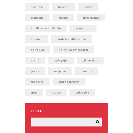
didattica
dizionari
ebook
economia
filosofia
informatica
intelligenza artificiale
letteratura
manuali
medicina alternativa
narrativa
narrativa per ragazzi
novità
pedagogia
più venduti
poesia
religione
romanzi
scolastica
senza categoria
sport
teatro
università
CERCA