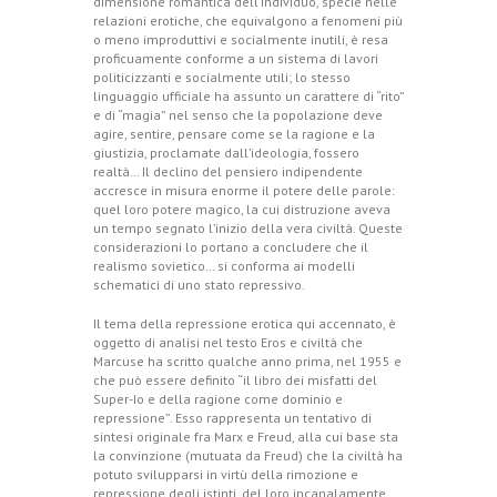
dimensione romantica dell’individuo, specie nelle
relazioni erotiche, che equivalgono a fenomeni più
o meno improduttivi e socialmente inutili, è resa
proficuamente conforme a un sistema di lavori
politicizzanti e socialmente utili; lo stesso
linguaggio ufficiale ha assunto un carattere di “rito”
e di “magia” nel senso che la popolazione deve
agire, sentire, pensare come se la ragione e la
giustizia, proclamate dall’ideologia, fossero
realtà… Il declino del pensiero indipendente
accresce in misura enorme il potere delle parole:
quel loro potere magico, la cui distruzione aveva
un tempo segnato l’inizio della vera civiltà. Queste
considerazioni lo portano a concludere che il
realismo sovietico… si conforma ai modelli
schematici di uno stato repressivo.
Il tema della repressione erotica qui accennato, è
oggetto di analisi nel testo Eros e civiltà che
Marcuse ha scritto qualche anno prima, nel 1955 e
che può essere definito “il libro dei misfatti del
Super-Io e della ragione come dominio e
repressione”. Esso rappresenta un tentativo di
sintesi originale fra Marx e Freud, alla cui base sta
la convinzione (mutuata da Freud) che la civiltà ha
potuto svilupparsi in virtù della rimozione e
repressione degli istinti, del loro incanalamente