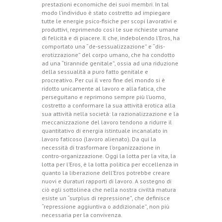
prestazioni economiche dei suoi membri. In tal
modo l’individuo è stato costretto ad impiegare
tutte le energie psico-fisiche per scopi lavorativi e
produttivi, reprimendo così le sue richieste umane
di felicità e di piacere. Il che, indebolendo l’Eros, ha
comportato una “de-sessualizzazione” e “dis-
erotizzazione” del corpo umano, che ha condotto
ad una “tirannide genitale”, ossia ad una riduzione
della sessualità a puro fatto genitale e
procreativo. Per cui il vero fine del mondo si è
ridotto unicamente al lavoro e alla fatica, che
perseguitano e reprimono sempre più l’uomo,
costretto a conformare la sua attività erotica alla
sua attività nella società: la razionalizzazione e la
meccanizzazione del lavoro tendono a ridurre il
quantitativo di energia istintuale incanalato in
lavoro faticoso (lavoro alienato). Da qui la
necessità di trasformare l’organizzazione in
contro-organizzazione. Oggi la lotta per la vita, la
lotta per l’Eros, è la lotta politica per eccellenza in
quanto la liberazione dell’Eros potrebbe creare
nuovi e duraturi rapporti di lavoro. A sostegno di
ciò egli sottolinea che nella nostra civiltà matura
esiste un “surplus di repressione”, che definisce
“repressione aggiuntiva o addizionale”, non più
necessaria per la convivenza.