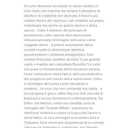
Occorre riformare la morale in senso estetico e
solo l’Arte, che esprime da sempre il desiderio di
libertà e di creatività non alienata, è forse il più
visibile ritorno del represso, non soltanto sul piano
individuale ma anche su quello storico e della
specie… Sotto il dominio del principio di
prestazione, l’arte oppone alla repressione
istituzionalizzata l’immagine dell’uomo come
soggetto libero… Il potere assimilante della
società svuota la dimensione artistica,
assorbendone i contenuti antagonistici. Così
mentre Prometeo (definito da Marx “il più grande
santo e martire del calendario filosofico”) è colui
che pone le fondamenta dell’evoluzione umana,
l’eroe civilizzatore della fatica, della produttività e
del progresso per mezzo della repressione, Orfeo
è l’archetipo del poeta come liberatore e
creatore… la voce che non comanda, ma canta… e
la sua opera è gioco; infine Narciso vive una vita di
bellezza e la sua esistenza è contemplazione. Sia
Orfeo che Narciso, nella loro idealità, sono le
immagini del “Grande Rifiuto”: esprimono la
ribellione simbolica contro la logica del lavoro e
della fatica: Le loro immagini riconciliano Eros e
Thanatos. Esse rievocano l’esperienza di un mondo
che non va dominato e controllato, ma liberato.