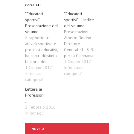
Correlati
“Educatori
“Educatori
sportivi” –
sportivi” – Indice
Presentazione del
del volume
volume
Presentazioni
Il rapporto tra
Alberto Bottino –
attività sportive e
Direttore
processi educativi,
Generale U. S. R.
ha contraddistinto
per la Campania;
la storia del
Amedeo Salerno
1 Giugno 2017
nostro Paese,
1 Giugno 2017
– Presidente
In "nessuna
alternando
In "nessuna
Comitato
categoria"
momenti di forte
categoria"
provinciale CONI
coesione culturale
Napoli; Patrizia
Lettera ai
a fasi di netta
de Mennato –
Professori
separazione tra
Ordinario di
...
mondo sportivo e
Pedagogia
2 Febbraio 2016
scuola. Negli
generale
In "consigli"
ultimi anni, grazie
Università
ad una originale e
Parthenope di
innovativa
Napoli.
NOVITÀ
riflessione
Introduzione