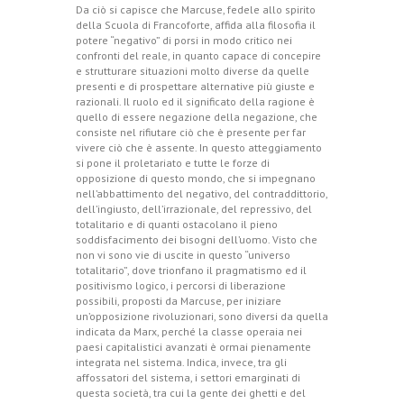
Da ciò si capisce che Marcuse, fedele allo spirito
della Scuola di Francoforte, affida alla filosofia il
potere “negativo” di porsi in modo critico nei
confronti del reale, in quanto capace di concepire
e strutturare situazioni molto diverse da quelle
presenti e di prospettare alternative più giuste e
razionali. Il ruolo ed il significato della ragione è
quello di essere negazione della negazione, che
consiste nel rifiutare ciò che è presente per far
vivere ciò che è assente. In questo atteggiamento
si pone il proletariato e tutte le forze di
opposizione di questo mondo, che si impegnano
nell’abbattimento del negativo, del contraddittorio,
dell’ingiusto, dell’irrazionale, del repressivo, del
totalitario e di quanti ostacolano il pieno
soddisfacimento dei bisogni dell’uomo. Visto che
non vi sono vie di uscite in questo “universo
totalitario”, dove trionfano il pragmatismo ed il
positivismo logico, i percorsi di liberazione
possibili, proposti da Marcuse, per iniziare
un’opposizione rivoluzionari, sono diversi da quella
indicata da Marx, perché la classe operaia nei
paesi capitalistici avanzati è ormai pienamente
integrata nel sistema. Indica, invece, tra gli
affossatori del sistema, i settori emarginati di
questa società, tra cui la gente dei ghetti e del