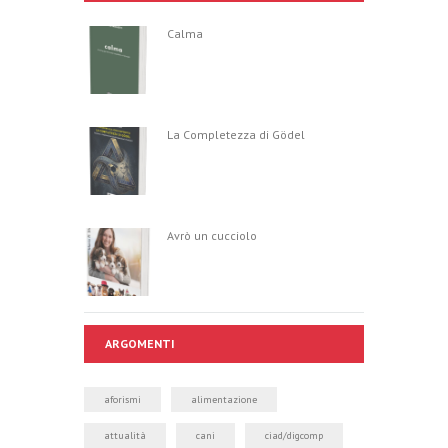
pedagogica, le
L’educatore
Calma
attività motorie
sportivo: profilo
hanno visto
professionale e
riconosciuta una
ruolo socio-
forte…
educativo; di
Maurizio Sibilio
La Completezza di Gödel
Parte I - IL
SISTEMA
SCOLASTICO:
ELEMENTI…
Avrò un cucciolo
ARGOMENTI
aforismi
alimentazione
attualità
cani
ciad/digcomp