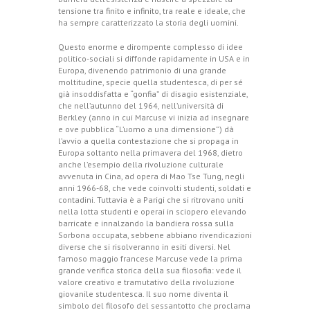
tensione tra finito e infinito, tra reale e ideale, che
ha sempre caratterizzato la storia degli uomini.
Questo enorme e dirompente complesso di idee
politico-sociali si diffonde rapidamente in USA e in
Europa, divenendo patrimonio di una grande
moltitudine, specie quella studentesca, di per sé
già insoddisfatta e “gonfia” di disagio esistenziale,
che nell’autunno del 1964, nell’università di
Berkley (anno in cui Marcuse vi inizia ad insegnare
e ove pubblica “L’uomo a una dimensione”) dà
l’avvio a quella contestazione che si propaga in
Europa soltanto nella primavera del 1968, dietro
anche l’esempio della rivoluzione culturale
avvenuta in Cina, ad opera di Mao Tse Tung, negli
anni 1966-68, che vede coinvolti studenti, soldati e
contadini. Tuttavia è a Parigi che si ritrovano uniti
nella lotta studenti e operai in sciopero elevando
barricate e innalzando la bandiera rossa sulla
Sorbona occupata, sebbene abbiano rivendicazioni
diverse che si risolveranno in esiti diversi. Nel
famoso maggio francese Marcuse vede la prima
grande verifica storica della sua filosofia: vede il
valore creativo e tramutativo della rivoluzione
giovanile studentesca. Il suo nome diventa il
simbolo del filosofo del sessantotto che proclama