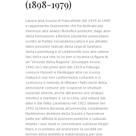
(1898-1979)
Lavora alla Scuola di Francoforte dal 1933 al 1940
e rappresenta l’esponente che ha dedicato più
interesse alle analisi filosofico-politiche, dagli anni
della formazione a Berlino (studente universitario
iscritto al Partito Socialdemocratico e poi attratto
dalle posizioni radicali della Lega di Spartaco
della Luxemburg e di Liebknecht) sino alle ultime
fasi della sua vita. In lui ben si incarna la figura di
un “Ulisside della Ragione” (Giuseppe Acone,
1942-viv.). Nei primi anni del 1920 a Friburgo
conosce Husserl e Heidegger alla cui scuola
matura il suo non conformismo culturale e si
costruisce il metodo di rifiutare i fatti ciechi della
percezione comune, per scoprirne le strutture
razionali interne, anche attraverso uno strappo
emotivo e mentale e, se occorre, una rottura dal
dato e dal fatto. Laureatosi nel 1922 ottiene nel
1932 la libera docenza all’università, contattando
Horkheimer, direttore della Scuola e facendone
parte per affinità di posizioni politiche e culturali.
Intanto i suoi studi si concentrano sull’asse Hegel-
Marx, e lo portano ad analizzare la società nei
termini della dialettica materialistica, per una