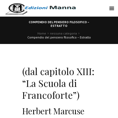
COMPENDIO DEL PENSIERO FILOSOFICO –
ESTRATTO
Home
nessuna categoria
Compendio del pensiero filosofico – Estratto
(dal capitolo XIII:
“La Scuola di
Francoforte”)
Herbert Marcuse