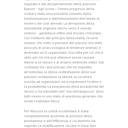
regolato e dal disciplinamento delle passioni.
Eppure – egli scrive – l’intero progresso della
civiltà è stato reso possibile soltanto dalla
trasformazione e dall’utilizzazione dell’istinto di
morte o dei suoi derivati. La deviazione della
distruttività originale dell’Io verso il mondo
esterno… garantisce infine una morale civilizzata…
Con l’istituirsi del principio della realtà, l’essere
umano, che sotto il principio del piacere, era stato
poco più di un’accozzaglia di tendenze animali, è
diventato un Io organizzato. Ora lotta per ciò che è
utile, per ciò che può ottenere senza causare
danno a se stesso e al proprio ambiente vitale. Dal
contrasto tra i due principi, che ha impedito
all’individuo la libera soddisfazione delle sue
pulsioni, limitandone la libertà, la società è
riuscita ad organizzarsi ed a mantenere l’ordine e
la produttività. La prepotenza della produttività del
lavoro ci ha introdotti nell’ “era dell’angoscia”, dove
tutti vivono in uno stato di anestesia generale che
rende l’individuo felice.
Per Marcuse la civiltà occidentale è stata
completamente asservita al principio della
prestazione e dell’efficienza, il cui dominio ha
regolato la stratificazione sociale in base alle