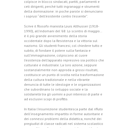
colpisce in blocco sindacati, partiti, parlamenti e
ceti dirigenti, perché tutti ingranaggi e strumenti
della dominazione: in poche parole si denunciano
i soprusi “dell’esistente contro l’essente”.
Scrive il filosofo marxista Louis Althusser (1918-
1990), all’indomani del ’68: Lo scontro di maggio…
è il più grande avvenimento della storia
occidentale dopo la Resistenza e la vittoria sul
nazismo. Gli studenti francesi, col chiedere tutto e
subito, di fondare il potere sulla fantasia e
sull’immaginazione, colpiscono al cuore
l’esistenza dell’apparato repressivo sia politico che
culturale e industriale. La loro azione, seppure
sostanzialmente non approda a grossi risultati,
costituisce un punto di svolta nella trasformazione
della cultura tradizionale e nella vibrante
denuncia di tutte le ideologie e le organizzazioni
che subordinano lo sviluppo sociale e la
solidarietà tra gli uomini a puri interessi di parte e
ad esclusivi scopi di profitto.
In Italia l’insurrezione studentesca parte dal rifiuto
dell’insegnamento impartito in forme autoritarie e
dei connessi problemi della didattica, nonché dei
pregiudizi di classe radicati nel sistema scolastico