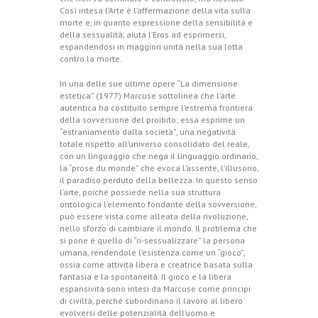
Così intesa l’Arte è l’affermazione della vita sulla
morte e, in quanto espressione della sensibilità e
della sessualità, aiuta l’Eros ad esprimersi,
espandendosi in maggiori unità nella sua lotta
contro la morte.
In una delle sue ultime opere “La dimensione
estetica” (1977) Marcuse sottolinea che l’arte
autentica ha costituito sempre l’estrema frontiera
della sovversione del proibito; essa esprime un
“estraniamento dalla società”, una negatività
totale rispetto all’universo consolidato del reale,
con un linguaggio che nega il linguaggio ordinario,
la “prose du monde” che evoca l’assente, l’illusorio,
il paradiso perduto della bellezza. In questo senso
l’arte, poiché possiede nella sua struttura
ontologica l’elemento fondante della sovversione,
può essere vista come alleata della rivoluzione,
nello sforzo di cambiare il mondo. Il problema che
si pone è quello di “ri-sessualizzare” la persona
umana, rendendole l’esistenza come un “gioco”,
ossia come attività libera e creatrice basata sulla
fantasia e la spontaneità. Il gioco e la libera
espansività sono intesi da Marcuse come principi
di civiltà, perché subordinano il lavoro al libero
evolversi delle potenzialità dell’uomo e