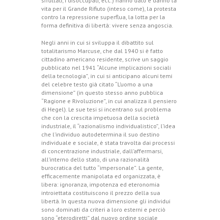
sfruttati, i disoccupati, ecc.) hanno dato e danno la
vita per il Grande Rifiuto (inteso come), la protesta
contro la repressione superflua, la lotta per la
forma definitiva di libertà: vivere senza angoscia.
Negli anni in cui si sviluppa il dibattito sul
totalitarismo Marcuse, che dal 1940 si è fatto
cittadino americano residente, scrive un saggio
pubblicato nel 1941 “Alcune implicazioni sociali
della tecnologia”, in cui si anticipano alcuni temi
del celebre testo già citato “L’uomo a una
dimensione” (in questo stesso anno pubblica
“Ragione e Rivoluzione”, in cui analizza il pensiero
di Hegel). Le sue tesi si incentrano sul problema
che con la crescita impetuosa della società
industriale, il “razionalismo individualistico”, l’idea
che l’individuo autodetermina il suo destino
individuale e sociale, è stata travolta dai processi
di concentrazione industriale, dall’affermarsi,
all’interno dello stato, di una razionalità
burocratica del tutto “impersonale”. La gente,
efficacemente manipolata ed organizzata, è
libera: ignoranza, impotenza ed eteronomia
introiettata costituiscono il prezzo della sua
libertà. In questa nuova dimensione gli individui
sono dominati da criteri a loro esterni e perciò
sono “eterodiretti” dal nuovo ordine sociale