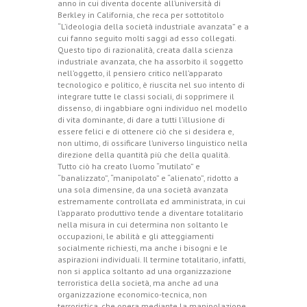
anno in cui diventa docente all’università di
Berkley in California, che reca per sottotitolo
“L’ideologia della società industriale avanzata” e a
cui fanno seguito molti saggi ad esso collegati.
Questo tipo di razionalità, creata dalla scienza
industriale avanzata, che ha assorbito il soggetto
nell’oggetto, il pensiero critico nell’apparato
tecnologico e politico, è riuscita nel suo intento di
integrare tutte le classi sociali, di sopprimere il
dissenso, di ingabbiare ogni individuo nel modello
di vita dominante, di dare a tutti l’illusione di
essere felici e di ottenere ciò che si desidera e,
non ultimo, di ossificare l’universo linguistico nella
direzione della quantità più che della qualità.
Tutto ciò ha creato l’uomo “mutilato” e
“banalizzato”, “manipolato” e “alienato”, ridotto a
una sola dimensine, da una società avanzata
estremamente controllata ed amministrata, in cui
l’apparato produttivo tende a diventare totalitario
nella misura in cui determina non soltanto le
occupazioni, le abilità e gli atteggiamenti
socialmente richiesti, ma anche i bisogni e le
aspirazioni individuali. Il termine totalitario, infatti,
non si applica soltanto ad una organizzazione
terroristica della società, ma anche ad una
organizzazione economico-tecnica, non
terroristica, che opera mediante la manipolazione