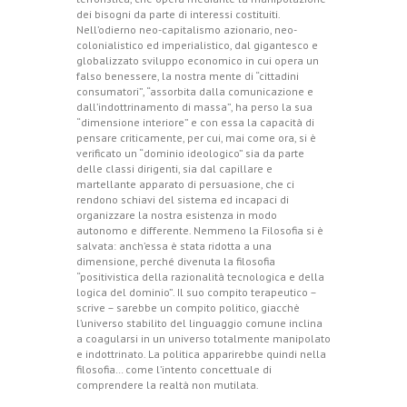
dei bisogni da parte di interessi costituiti.
Nell’odierno neo-capitalismo azionario, neo-
colonialistico ed imperialistico, dal gigantesco e
globalizzato sviluppo economico in cui opera un
falso benessere, la nostra mente di “cittadini
consumatori”, “assorbita dalla comunicazione e
dall’indottrinamento di massa”, ha perso la sua
“dimensione interiore” e con essa la capacità di
pensare criticamente, per cui, mai come ora, si è
verificato un “dominio ideologico” sia da parte
delle classi dirigenti, sia dal capillare e
martellante apparato di persuasione, che ci
rendono schiavi del sistema ed incapaci di
organizzare la nostra esistenza in modo
autonomo e differente. Nemmeno la Filosofia si è
salvata: anch’essa è stata ridotta a una
dimensione, perché divenuta la filosofia
“positivistica della razionalità tecnologica e della
logica del dominio”. Il suo compito terapeutico –
scrive – sarebbe un compito politico, giacchè
l’universo stabilito del linguaggio comune inclina
a coagularsi in un universo totalmente manipolato
e indottrinato. La politica apparirebbe quindi nella
filosofia… come l’intento concettuale di
comprendere la realtà non mutilata.