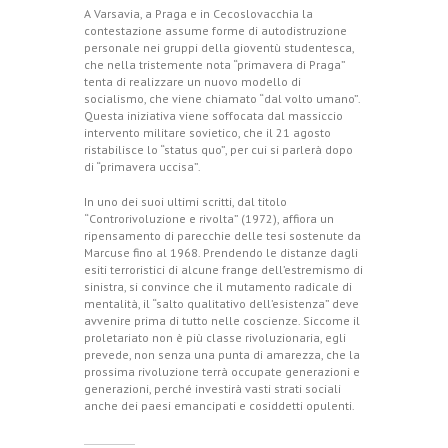
A Varsavia, a Praga e in Cecoslovacchia la
contestazione assume forme di autodistruzione
personale nei gruppi della gioventù studentesca,
che nella tristemente nota “primavera di Praga”
tenta di realizzare un nuovo modello di
socialismo, che viene chiamato “dal volto umano”.
Questa iniziativa viene soffocata dal massiccio
intervento militare sovietico, che il 21 agosto
ristabilisce lo “status quo”, per cui si parlerà dopo
di “primavera uccisa”.
In uno dei suoi ultimi scritti, dal titolo
“Controrivoluzione e rivolta” (1972), affiora un
ripensamento di parecchie delle tesi sostenute da
Marcuse fino al 1968. Prendendo le distanze dagli
esiti terroristici di alcune frange dell’estremismo di
sinistra, si convince che il mutamento radicale di
mentalità, il “salto qualitativo dell’esistenza” deve
avvenire prima di tutto nelle coscienze. Siccome il
proletariato non è più classe rivoluzionaria, egli
prevede, non senza una punta di amarezza, che la
prossima rivoluzione terrà occupate generazioni e
generazioni, perché investirà vasti strati sociali
anche dei paesi emancipati e cosiddetti opulenti.