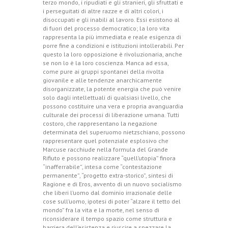
terzo mondo, i ripudiati e gli stranieri, gli sfruttati e
i perseguitati di altre razze e di altri colori, i
disoccupati e gli inabili al lavoro. Essi esistono al
di fuori del processo democratico; la loro vita
rappresenta la più immediata e reale esigenza di
porre fine a condizioni e istituzioni intollerabili. Per
questo la loro opposizione è rivoluzionaria, anche
se non lo è la loro coscienza. Manca ad essa,
come pure ai gruppi spontanei della rivolta
giovanile e alle tendenze anarchicamente
disorganizzate, la potente energia che può venire
solo dagli intellettuali di qualsiasi livello, che
possono costituire una vera e propria avanguardia
culturale dei processi di liberazione umana. Tutti
costoro, che rappresentano la negazione
determinata del superuomo nietzschiano, possono
rappresentare quel potenziale esplosivo che
Marcuse racchiude nella formula del Grande
Rifiuto e possono realizzare “quell’utopia” finora
“inafferrabile”, intesa come “contestazione
permanente”, “progetto extra-storico”, sintesi di
Ragione e di Eros, avvento di un nuovo socialismo
che liberi l’uomo dal dominio irrazionale delle
cose sull’uomo, ipotesi di poter “alzare il tetto del
mondo” fra la vita e la morte, nel senso di
riconsiderare il tempo spazio come struttura e
barriera dell’esistenza e riuscire a spezzare la