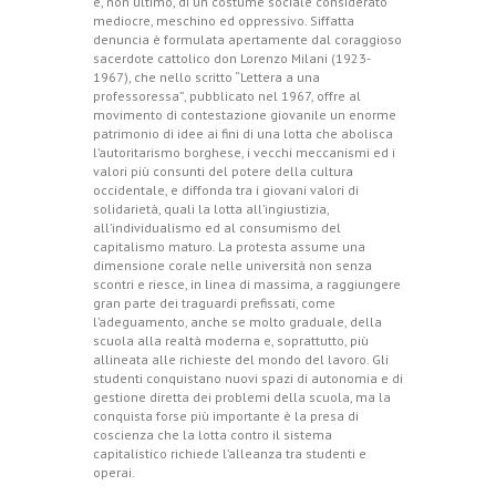
e, non ultimo, di un costume sociale considerato
mediocre, meschino ed oppressivo. Siffatta
denuncia è formulata apertamente dal coraggioso
sacerdote cattolico don Lorenzo Milani (1923-
1967), che nello scritto “Lettera a una
professoressa”, pubblicato nel 1967, offre al
movimento di contestazione giovanile un enorme
patrimonio di idee ai fini di una lotta che abolisca
l’autoritarismo borghese, i vecchi meccanismi ed i
valori più consunti del potere della cultura
occidentale, e diffonda tra i giovani valori di
solidarietà, quali la lotta all’ingiustizia,
all’individualismo ed al consumismo del
capitalismo maturo. La protesta assume una
dimensione corale nelle università non senza
scontri e riesce, in linea di massima, a raggiungere
gran parte dei traguardi prefissati, come
l’adeguamento, anche se molto graduale, della
scuola alla realtà moderna e, soprattutto, più
allineata alle richieste del mondo del lavoro. Gli
studenti conquistano nuovi spazi di autonomia e di
gestione diretta dei problemi della scuola, ma la
conquista forse più importante è la presa di
coscienza che la lotta contro il sistema
capitalistico richiede l’alleanza tra studenti e
operai.