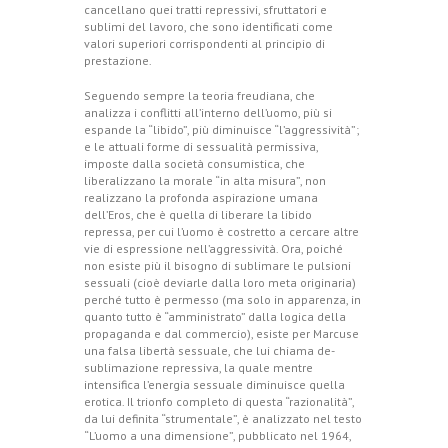
cancellano quei tratti repressivi, sfruttatori e
sublimi del lavoro, che sono identificati come
valori superiori corrispondenti al principio di
prestazione.
Seguendo sempre la teoria freudiana, che
analizza i conflitti all’interno dell’uomo, più si
espande la “libido”, più diminuisce “l’aggressività”;
e le attuali forme di sessualità permissiva,
imposte dalla società consumistica, che
liberalizzano la morale “in alta misura”, non
realizzano la profonda aspirazione umana
dell’Eros, che è quella di liberare la libido
repressa, per cui l’uomo è costretto a cercare altre
vie di espressione nell’aggressività. Ora, poiché
non esiste più il bisogno di sublimare le pulsioni
sessuali (cioè deviarle dalla loro meta originaria)
perché tutto è permesso (ma solo in apparenza, in
quanto tutto è “amministrato” dalla logica della
propaganda e dal commercio), esiste per Marcuse
una falsa libertà sessuale, che lui chiama de-
sublimazione repressiva, la quale mentre
intensifica l’energia sessuale diminuisce quella
erotica. Il trionfo completo di questa “razionalità”,
da lui definita “strumentale”, è analizzato nel testo
“L’uomo a una dimensione”, pubblicato nel 1964,