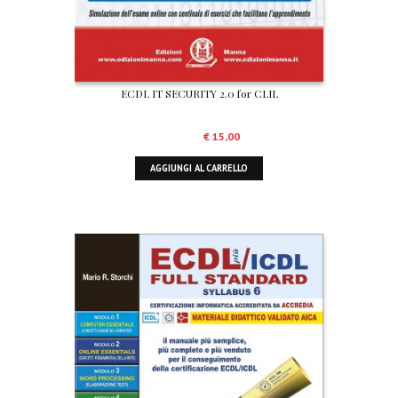
ECDL IT SECURITY 2.0 for CLIL
Il
Il
€
20,00
€
15,00
prezzo
prezzo
AGGIUNGI AL CARRELLO
originale
attuale
era:
è:
€ 20,00.
€ 15,00.