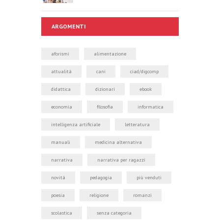
ARGOMENTI
aforismi
alimentazione
attualità
cani
ciad/digcomp
didattica
dizionari
ebook
economia
filosofia
informatica
intelligenza artificiale
letteratura
manuali
medicina alternativa
narrativa
narrativa per ragazzi
novità
pedagogia
più venduti
poesia
religione
romanzi
scolastica
senza categoria