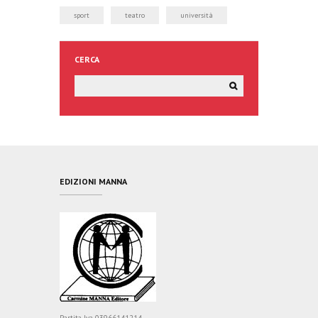
sport
teatro
università
CERCA
EDIZIONI MANNA
Partita Iva 03966141214