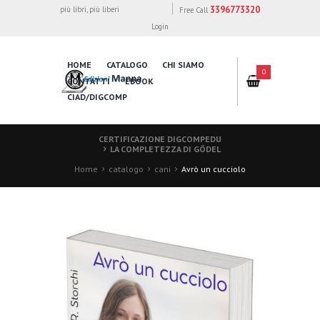
3396773320
più libri, più liberi
Free Call
Login
HOME
CATALOGO
CHI SIAMO
0
CONTATTI
EBOOK
CIAD/DIGCOMP
CERTIFICAZIONE DIGCOMPEDU
LA COMPLETEZZA DI GÖDEL
Home
catalogo
cani
Avrò un cucciolo