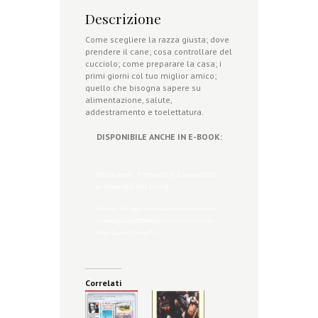
Descrizione
Come scegliere la razza giusta; dove
prendere il cane; cosa controllare del
cucciolo; come preparare la casa; i
primi giorni col tuo miglior amico;
quello che bisogna sapere su
alimentazione, salute,
addestramento e toelettatura.
DISPONIBILE ANCHE IN
E-BOOK:
Media error: Format(s) not supported
or source(s) not found
Scarica il file: https://www.edizionimanna.com/wp-
content/uploads/2026/06/Avro-un-cucciolo-Promo-
Video-Gemini-08.mp4?_=1
Correlati