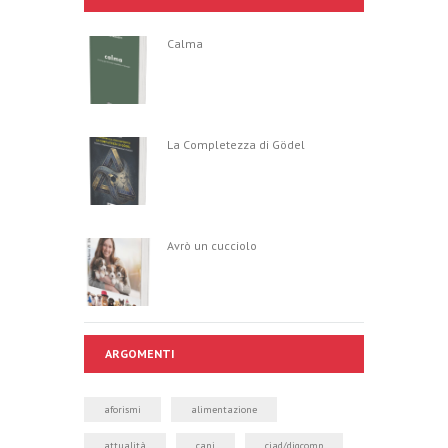
Calma
La Completezza di Gödel
Avrò un cucciolo
ARGOMENTI
aforismi
alimentazione
attualità
cani
ciad/digcomp