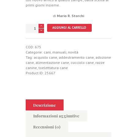
primi giorni insieme.
di
Mario R. Storchi
Avrò
AGGIUNGI AL CARRELLO
un
cucciolo
quantità
COD:
675
Categorie:
cani
,
manuali
,
novità
Tag:
acquisto cane
,
addestramento cane
,
adozione
cane
,
alimentazione cane
,
cucciolo cane
,
razze
canine
,
toelettatura cane
Product ID:
25667
Descrizione
Informazioni aggiuntive
Recensioni (0)