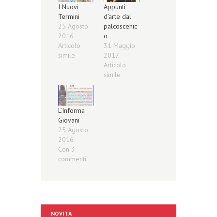
I Nuovi
Appunti
Termini
d’arte dal
25 Agosto
palcoscenic
2016
o
Articolo
31 Maggio
simile
2017
Articolo
simile
L’Informa
Giovani
25 Agosto
2016
Con 3
commenti
NOVITÀ