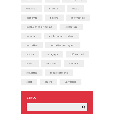
didattica
dizionari
ebook
economia
filosofia
informatica
intelligenza artificiale
letteratura
manuali
medicina alternativa
narrativa
narrativa per ragazzi
novità
pedagogia
più venduti
poesia
religione
romanzi
scolastica
senza categoria
sport
teatro
università
CERCA