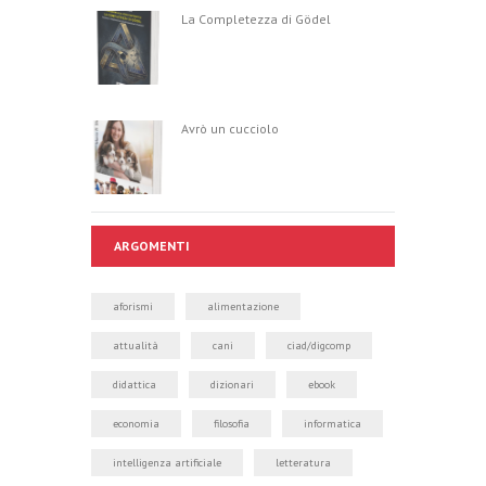
celle, di un foglio
La Completezza di Gödel
di lavoro
mediante una
password…
Avrò un cucciolo
ARGOMENTI
aforismi
alimentazione
attualità
cani
ciad/digcomp
didattica
dizionari
ebook
economia
filosofia
informatica
intelligenza artificiale
letteratura