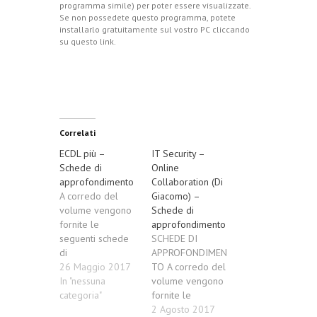
programma simile) per poter essere visualizzate.
Se non possedete questo programma, potete
installarlo gratuitamente sul vostro PC cliccando
su questo link
.
Correlati
ECDL più –
IT Security –
Schede di
Online
approfondimento
Collaboration (Di
A corredo del
Giacomo) –
volume vengono
Schede di
fornite le
approfondimento
seguenti schede
SCHEDE DI
di
APPROFONDIMEN
approfondimento
26 Maggio 2017
TO A corredo del
in formato
In "nessuna
volume vengono
digitale, in
categoria"
fornite le
conformità alle
seguenti schede
2 Agosto 2017