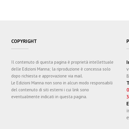
COPYRIGHT
I
Il contenuto di questa pagina è proprietà intellettuale
v
delle Edizioni Manna; la riproduzione è concessa solo
8
dopo richiesta e approvazione via mail.
T
Le Edizioni Manna non sono in alcun modo responsabili
0
del contenuto di siti esterni i cui link sono
3
eventualmente indicati in questa pagina.
E
i
e