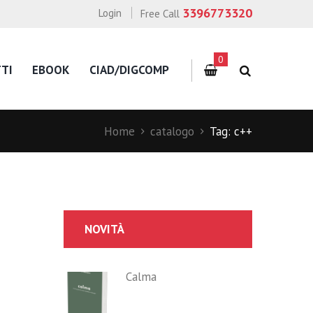
3396773320
Login
Free Call
0
TI
EBOOK
CIAD/DIGCOMP
Home
catalogo
Tag: c++
NOVITÀ
Calma