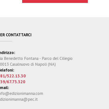
PER CONTATTARCI
ndirizzo:
ia Benedetto Fontana - Parco del Ciliegio
0013 Casalnuovo di Napoli (NA)
elefoni:
81/522.13.30
39/67.73.320
mail:
nfo@edizionimanna.com
dizionimanna@pec.it