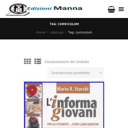
TAG: CURRICULUM
Home
catalogo
Tag: curriculum
Visualizzazione del risultato
IN
OFFERT
A!