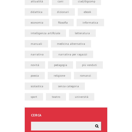
attualità
cani
ciad/digcomp
didattica
dizionari
ebook
economia
filosofia
informatica
intelligenza artificiale
letteratura
manuali
medicina alternativa
narrativa
narrativa per ragazzi
novità
pedagogia
più venduti
poesia
religione
romanzi
scolastica
senza categoria
sport
teatro
università
CERCA