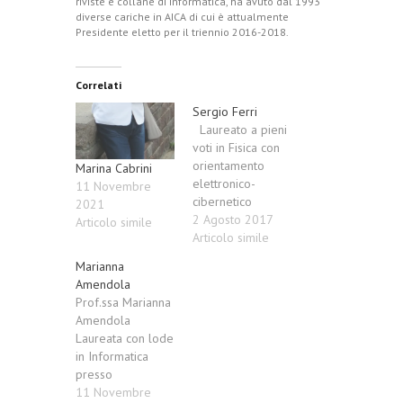
riviste e collane di informatica, ha avuto dal 1993
diverse cariche in AICA di cui è attualmente
Presidente eletto per il triennio 2016-2018.
Correlati
Sergio Ferri
Laureato a pieni
voti in Fisica con
orientamento
Marina Cabrini
elettronico-
11 Novembre
cibernetico
2021
presso
2 Agosto 2017
Articolo simile
l’Università di
Articolo simile
Roma La
Marianna
Sapienza, Privacy
Amendola
Officer e
Prof.ssa Marianna
Consulente
Amendola
Privacy certificato
Laureata con lode
da TUV Italia,
in Informatica
socio promotore
presso
di Federprivacy,
l’Università degli
11 Novembre
associazione