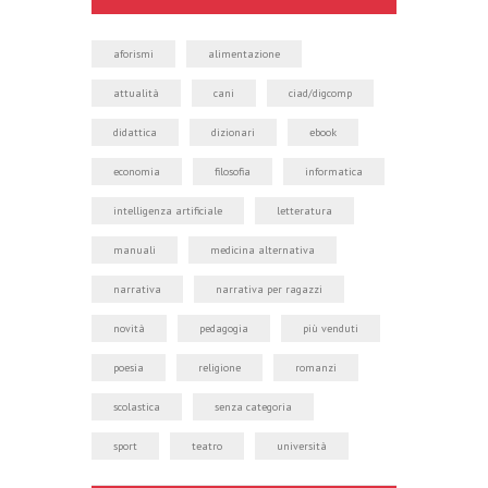
aforismi
alimentazione
attualità
cani
ciad/digcomp
didattica
dizionari
ebook
economia
filosofia
informatica
intelligenza artificiale
letteratura
manuali
medicina alternativa
narrativa
narrativa per ragazzi
novità
pedagogia
più venduti
poesia
religione
romanzi
scolastica
senza categoria
sport
teatro
università