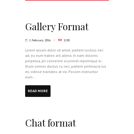
Gallery Format
1 February 2016
1130
Lorem ipsum dolor sit amet, partem lucilius nec
ad, eu eum habeo zril altera. In nam dolores
perpetua, pri convenire ocurreret reprimique ei.
Illum omnes doctus cu nec, partem pertinacia ius
ex, vidisse tractatos at vix. Possim instructior
eum...
READ MORE
Chat format