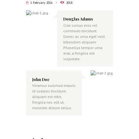
1 February 2016
2018
Douglas Adams
Cras cursus eros vel
commodo tincidunt.
Donec ac urna eget velit
bibendum aliquam.
Phasellus tempor urna
erat, a fringilla elit
vulputate.
John Doe
Vivamus euismod mauris
id sodales tincidunt.
Aliquam est nibh,
fringilla nec elit ut,
molestie dictum tellus.