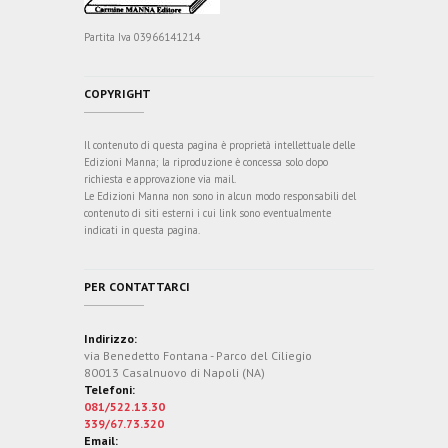
Partita Iva 03966141214
COPYRIGHT
Il contenuto di questa pagina è proprietà intellettuale delle
Edizioni Manna; la riproduzione è concessa solo dopo
richiesta e approvazione via mail.
Le Edizioni Manna non sono in alcun modo responsabili del
contenuto di siti esterni i cui link sono eventualmente
indicati in questa pagina.
PER CONTATTARCI
Indirizzo:
via Benedetto Fontana - Parco del Ciliegio
80013 Casalnuovo di Napoli (NA)
Telefoni:
081/522.13.30
339/67.73.320
Email: