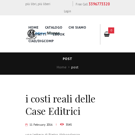
3396773320
più libri, più liberi
Free Call
Login
HOME
CATALOGO
CHI SIAMO
0
CONTATTI
EBOOK
CIAD/DIGCOMP
POST
Home
post
i costi reali delle
Case Editrici
11 February 2016
3545
una lettera di Pietro Abbondanza