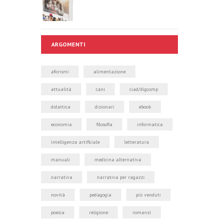
ARGOMENTI
aforismi
alimentazione
attualità
cani
ciad/digcomp
didattica
dizionari
ebook
economia
filosofia
informatica
intelligenza artificiale
letteratura
manuali
medicina alternativa
narrativa
narrativa per ragazzi
novità
pedagogia
più venduti
poesia
religione
romanzi