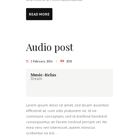
READ MORE
Audio post
2 February 2016
2031
Music-Relax
Dream
Lorem ipsum dolor sit amet, sed dicam assentior
efficiendi at, cum odio platonem ne. Id vix
commune conceptam, sed id eleifend hendrerit
consequuntur, an facete nostrud percipit vel. No
mea vero veri interesset, autem inimicus
scribentur ex est...