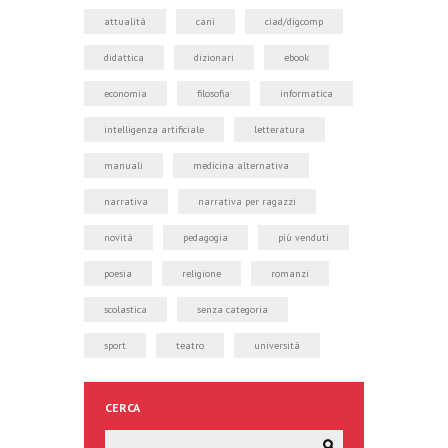
attualità
cani
ciad/digcomp
didattica
dizionari
ebook
economia
filosofia
informatica
intelligenza artificiale
letteratura
manuali
medicina alternativa
narrativa
narrativa per ragazzi
novità
pedagogia
più venduti
poesia
religione
romanzi
scolastica
senza categoria
sport
teatro
università
CERCA