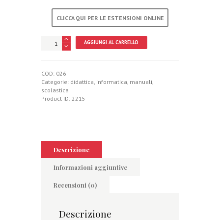
CLICCA QUI PER LE ESTENSIONI ONLINE
LIM
AGGIUNGI AL CARRELLO
e
nuova
didattica
quantità
COD:
026
Categorie:
didattica
,
informatica
,
manuali
,
scolastica
Product ID:
2215
Descrizione
Informazioni aggiuntive
Recensioni (0)
Descrizione