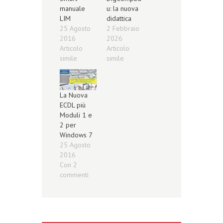
manuale
u: la nuova
LIM
didattica
25 Agosto
2 Febbraio
2016
2026
Articolo
Articolo
simile
simile
La Nuova
ECDL più
Moduli 1 e
2 per
Windows 7
25 Agosto
2016
Con 2
commenti