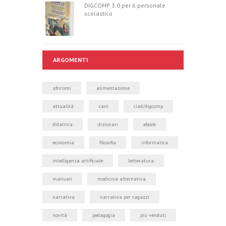
DIGCOMP 3.0 per il personale
scolastico
ARGOMENTI
aforismi
alimentazione
attualità
cani
ciad/digcomp
didattica
dizionari
ebook
economia
filosofia
informatica
intelligenza artificiale
letteratura
manuali
medicina alternativa
narrativa
narrativa per ragazzi
novità
pedagogia
più venduti