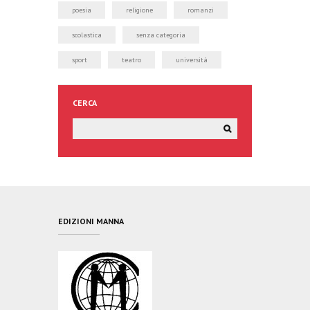
poesia
religione
romanzi
scolastica
senza categoria
sport
teatro
università
CERCA
EDIZIONI MANNA