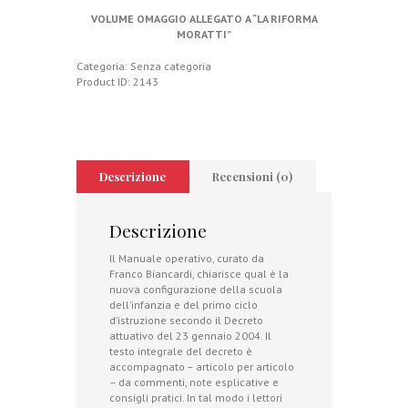
VOLUME OMAGGIO ALLEGATO A “LA RIFORMA
MORATTI”
Categoria:
Senza categoria
Product ID:
2143
Descrizione
Recensioni (0)
Descrizione
Il Manuale operativo, curato da
Franco Biancardi, chiarisce qual è la
nuova configurazione della scuola
dell’infanzia e del primo ciclo
d’istruzione secondo il Decreto
attuativo del 23 gennaio 2004. Il
testo integrale del decreto è
accompagnato – articolo per articolo
– da commenti, note esplicative e
consigli pratici. In tal modo i lettori