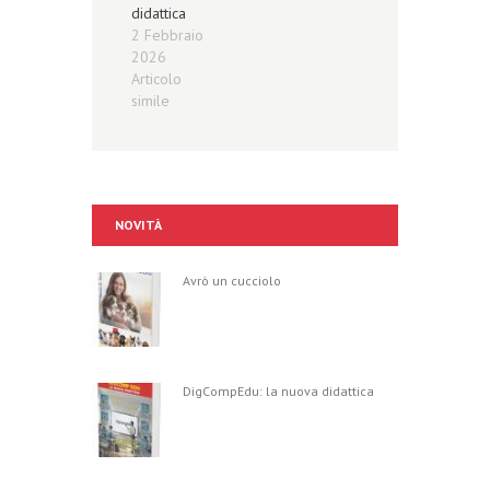
didattica
2 Febbraio
2026
Articolo
simile
NOVITÀ
Avrò un cucciolo
DigCompEdu: la nuova didattica