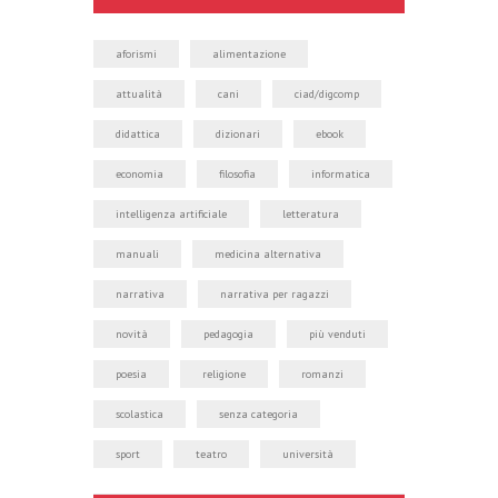
aforismi
alimentazione
attualità
cani
ciad/digcomp
didattica
dizionari
ebook
economia
filosofia
informatica
intelligenza artificiale
letteratura
manuali
medicina alternativa
narrativa
narrativa per ragazzi
novità
pedagogia
più venduti
poesia
religione
romanzi
scolastica
senza categoria
sport
teatro
università