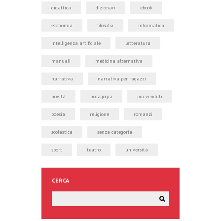
didattica
dizionari
ebook
economia
filosofia
informatica
intelligenza artificiale
letteratura
manuali
medicina alternativa
narrativa
narrativa per ragazzi
novità
pedagogia
più venduti
poesia
religione
romanzi
scolastica
senza categoria
sport
teatro
università
CERCA