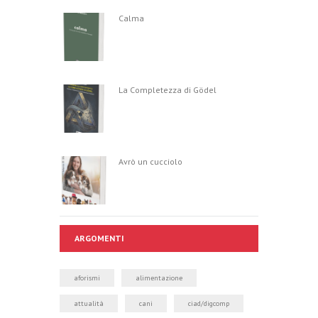
Calma
La Completezza di Gödel
Avrò un cucciolo
ARGOMENTI
aforismi
alimentazione
attualità
cani
ciad/digcomp