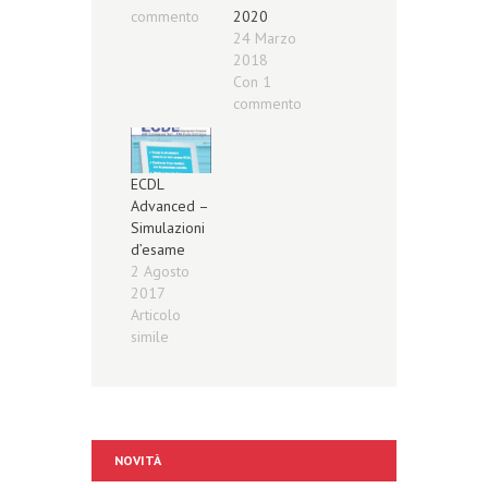
commento
2020
24 Marzo
2018
Con 1
commento
ECDL
Advanced –
Simulazioni
d’esame
2 Agosto
2017
Articolo
simile
NOVITÀ