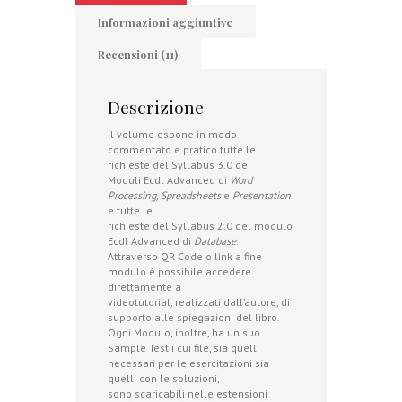
Informazioni aggiuntive
Recensioni (11)
Descrizione
Il volume espone in modo
commentato e pratico tutte le
richieste del Syllabus 3.0 dei
Moduli Ecdl Advanced di
Word
Processing, Spreadsheets
e
Presentation
e tutte le
richieste del Syllabus 2.0 del modulo
Ecdl Advanced di
Database
.
Attraverso QR Code o link a fine
modulo è possibile accedere
direttamente a
videotutorial, realizzati dall’autore, di
supporto alle spiegazioni del libro.
Ogni Modulo, inoltre, ha un suo
Sample Test i cui file, sia quelli
necessari per le esercitazioni sia
quelli con le soluzioni,
sono scaricabili nelle estensioni