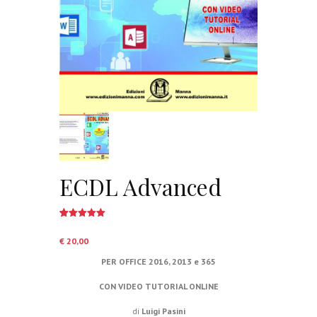
ECDL Advanced
Valutato
11
5.00
su 5
€
20,00
su base
di
recensioni
PER OFFICE 2016, 2013 e 365
CON VIDEO TUTORIAL ONLINE
di
Luigi Pasini