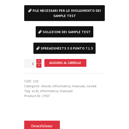
FILE NECESSARI PER LO SVOLGIMENTO DEI
SAMPLE TEST
SOLUZIONI DEI SAMPLE TEST
SPREADSHEETS 3.0 PUNTO 7.1.3
ECDL
AGGIUNGI AL CARRELLO
Advanced
quantità
COD:
101
Categorie:
ebook
,
informatica
,
manuali
,
novità
Tag:
ecdl
,
informatica
,
manuali
Product ID:
2907
Descrizione