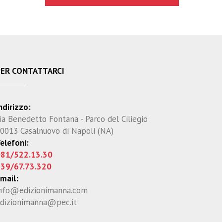
PER CONTATTARCI
ndirizzo:
ia Benedetto Fontana - Parco del Ciliegio
0013 Casalnuovo di Napoli (NA)
elefoni:
81/522.13.30
39/67.73.320
mail:
nfo@edizionimanna.com
dizionimanna@pec.it