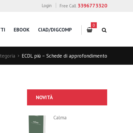
3396773320
Login
Free Call
0
TI
EBOOK
CIAD/DIGCOMP
tegoria
ECDL più – Schede di approfondimento
NOVITÀ
Calma