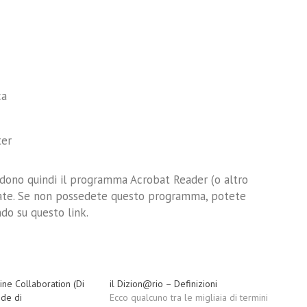
ca
ter
edono quindi il programma Acrobat Reader (o altro
zate. Se non possedete questo programma, potete
ndo su questo link
.
ine Collaboration (Di
il Dizion@rio – Definizioni
de di
Ecco qualcuno tra le migliaia di termini