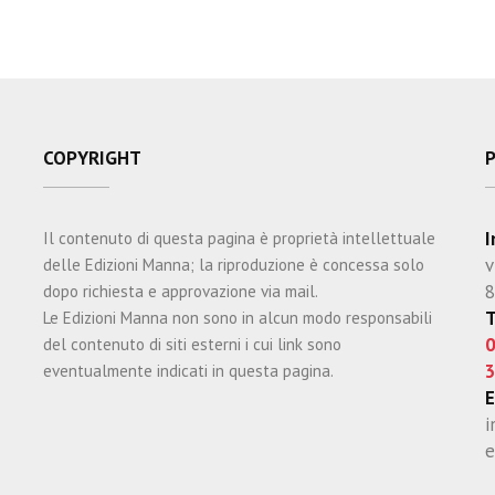
COPYRIGHT
I
Il contenuto di questa pagina è proprietà intellettuale
v
delle Edizioni Manna; la riproduzione è concessa solo
8
dopo richiesta e approvazione via mail.
T
Le Edizioni Manna non sono in alcun modo responsabili
0
del contenuto di siti esterni i cui link sono
3
eventualmente indicati in questa pagina.
E
i
e