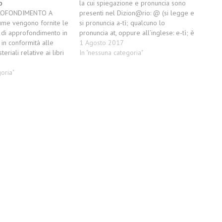
o
la cui spiegazione e pronuncia sono
ROFONDIMENTO A
presenti nel Dizion@rio: @ (si legge e
ume vengono fornite le
si pronuncia a-tì; qualcuno lo
 di approfondimento in
pronuncia at, oppure all’inglese: e-tì; è
 in conformità alle
anche diffusa l’abitudine di
1 Agosto 2017
teriali relative ai libri
chiamarlo chiocciola o chiocciolina) –
In "nessuna categoria"
re 9 febbraio 2012 n.
Negli indirizzi di posta
o l'obbligatorietà
oria"
elettronica precede il nome della
 (cartacea e digitale).
società con la quale la persona
iscono il testo
possiede un collegamento a Internet.
ntenuti…
Pochi sanno…