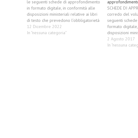
le seguenti schede di approfondimento
approfondiment
in formato digitale, in conformità alle
SCHEDE DI APP
disposizioni ministeriali relative ai libri
corredo del vol
di testo che prevedono l’obbligatorietà
seguenti schede
della forma mista (cartacea e digitale).
12 Dicembre 2022
formato digitale,
Le schede arricchiscono il testo
In "nessuna categoria"
disposizioni minis
cartaceo con contenuti digitali
di testo (circola
2 Agosto 2017
aggiornati sui seguenti argomenti (per
18) che prevedon
In "nessuna categ
visualizzarli o stamparli…
della forma mista
Le schede arricch
cartaceo con co